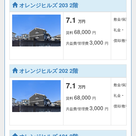
オレンジヒルズ 203 2階
-
7.1
敷金/保証金
万円
-
礼金
68,000
賃料
円
-
償却/敷引
3,000
共益費/管理費
円
オレンジヒルズ 202 2階
-
7.1
敷金/保証金
万円
-
礼金
68,000
賃料
円
-
償却/敷引
3,000
共益費/管理費
円