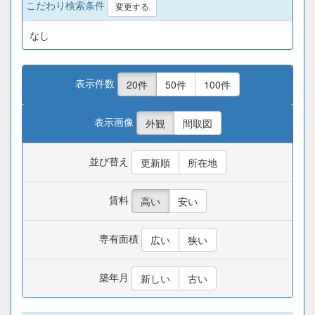
こだわり検索条件
変更する
なし
表示件数
20件
50件
100件
表示画像
外観
間取図
並び替え
更新順
所在地
賃料
高い
安い
専有面積
広い
狭い
築年月
新しい
古い