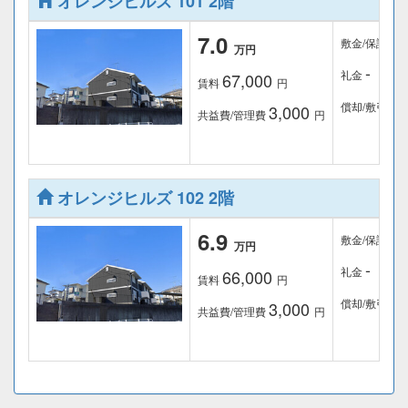
オレンジヒルズ 101 2階
-
7.0
敷金/保証金
万円
-
礼金
67,000
賃料
円
-
償却/敷引
3,000
共益費/管理費
円
オレンジヒルズ 102 2階
-
6.9
敷金/保証金
万円
-
礼金
66,000
賃料
円
-
償却/敷引
3,000
共益費/管理費
円